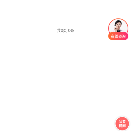
共
0
页
0
条
我要
提问