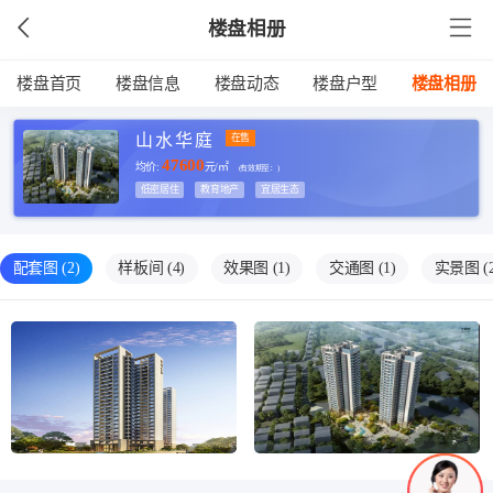
楼盘相册
楼盘首页
楼盘信息
楼盘动态
楼盘户型
楼盘相册
山水华庭
在售
47600
均价:
元/㎡
(有效期至：
)
低密居住
教育地产
宜居生态
配套图
(2)
样板间
(4)
效果图
(1)
交通图
(1)
实景图
(