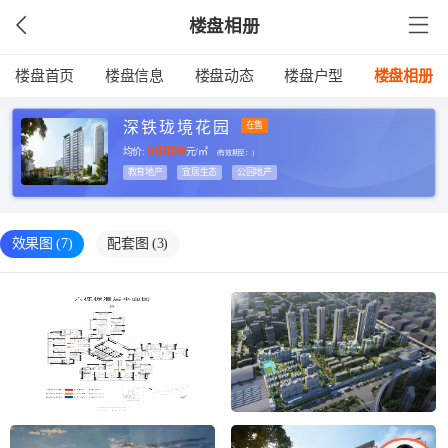
楼盘相册
楼盘首页
楼盘信息
楼盘动态
楼盘户型
楼盘相册
深铁珑境花园
在售
68000
均价:
元/㎡
(有效期至：
)
教育地产
宜居生态
公园地产
效果图
(7)
配套图
(3)