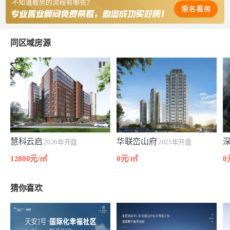
同区域房源
慧科云启
华联峦山府
2026年开盘
2025年开盘
12800元/㎡
0元/㎡
0
猜你喜欢