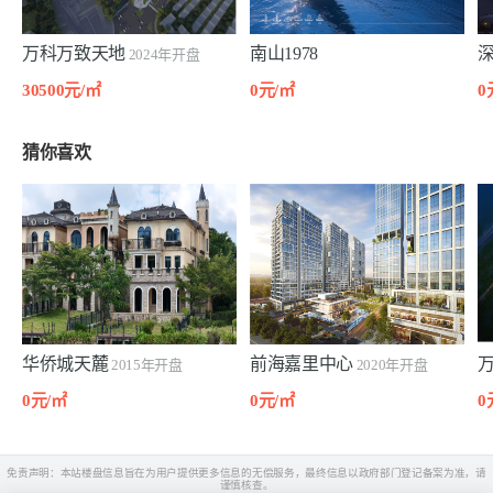
万科万致天地
南山1978
2024年开盘
30500元/㎡
0元/㎡
0
猜你喜欢
华侨城天麓
前海嘉里中心
2015年开盘
2020年开盘
0元/㎡
0元/㎡
0
免责声明：本站楼盘信息旨在为用户提供更多信息的无偿服务，最终信息以政府部门登记备案为准，请
谨慎核查。