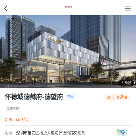
共9张
怀德城德懿府-德望府
在售
开盘通知
低密居住
均价: 房价待定
地址：
深圳市宝安区福永大道与怀德南路交汇处