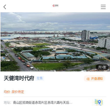
共5张
天健湾时代府
在售
开盘通知
均价: 房价待定
地址：
南山区招商街道赤湾片区赤湾六路与天后宫路交汇处以东