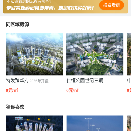
同区域房源
特发臻华府
仁恒公园世纪三期
2026年开盘
0元/㎡
0元/㎡
0
猜你喜欢