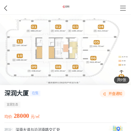
共9张
深润大厦
在售
开盘通知
宜居生态
28000
均价:
元/㎡
地址：
深南大道与沿河南路交汇处