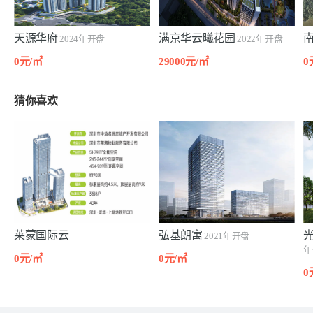
天源华府
满京华云曦花园
2024年开盘
2022年开盘
0元/㎡
29000元/㎡
0
猜你喜欢
莱蒙国际云
弘基朗寓
2021年开盘
年
0元/㎡
0元/㎡
0