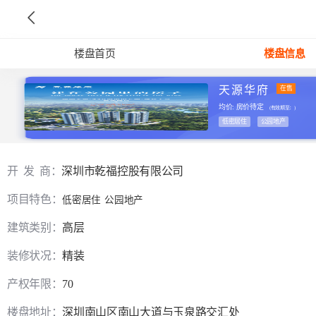
楼盘首页
楼盘信息
天源华府
在售
均价: 房价待定
(有效期至：
)
低密居住
公园地产
开 发 商：
深圳市乾福控股有限公司
项目特色：
低密居住
公园地产
建筑类别：
高层
装修状况：
精装
产权年限：
70
楼盘地址：
深圳南山区南山大道与玉泉路交汇处