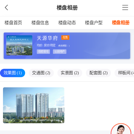
楼盘相册
楼盘首页
楼盘信息
楼盘动态
楼盘户型
楼盘相册
天源华府
在售
均价: 房价待定
(有效期至：
)
低密居住
公园地产
效果图
(1)
交通图
(2)
实景图
(2)
配套图
(2)
样板间
(